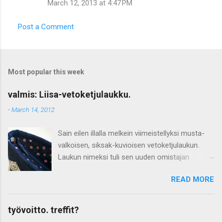
March 12, 2013 at 4:47 PM
Post a Comment
Most popular this week
valmis: Liisa-vetoketjulaukku.
-
March 14, 2012
Sain eilen illalla melkein viimeistellyksi musta-
valkoisen, siksak-kuvioisen vetoketjulaukun.
Laukun nimeksi tuli sen uuden omistajan
mukaan Liisa. Nyt olen saanut siis jotain
READ MORE
valmiiksi maaliskuussa, eli voin raportoida tästä
Maikin tilkkujen ”Jotain valmiiksi joka kuukausi –
hössötykseen”. Leikkasin laukun yläreunastaan
työvoitto. treffit?
kapeammaksi kuin alhaalta, koska kappaleen