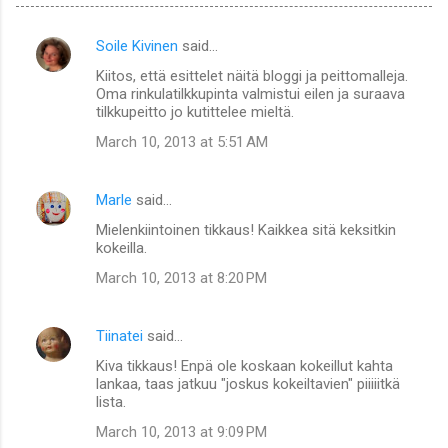
Soile Kivinen
said…
C
Kiitos, että esittelet näitä bloggi ja peittomalleja.
o
Oma rinkulatilkkupinta valmistui eilen ja suraava
m
tilkkupeitto jo kutittelee mieltä.
m
March 10, 2013 at 5:51 AM
e
n
Marle
said…
t
Mielenkiintoinen tikkaus! Kaikkea sitä keksitkin
kokeilla.
s
March 10, 2013 at 8:20 PM
Tiinatei
said…
Kiva tikkaus! Enpä ole koskaan kokeillut kahta
lankaa, taas jatkuu "joskus kokeiltavien" piiiiitkä
lista.
March 10, 2013 at 9:09 PM