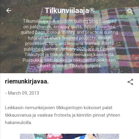
Skip to main content
Tilkunviilaaja®
Tilkunviilaaja - A modern quilting blog focused
on patchwork, scrappy quilts, zipper pouches,
quilted bags, colour theory, and practical quilting
tutorials. I share finished projects, design
processes, tips, and lessons learned. Posts
published before January 2026 are in Finnish.
Tilkkutyöt ja tilkkuilu. Kertomuksia käsitöistä.
Pussukka, tilkkulaukku ja tilkkupeitto poikineen.
Ohjeet ja vinkit. Tilkkutyöohjeita.
riemunkirjavaa.
-
March 09, 2013
Leikkasin riemunkirjavien tilkkupintojen kokoiset palat
tikkausvanua ja vaaleaa froteeta ja kiinnitin pinnat yhteen
hakaneuloilla.