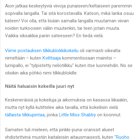
Aion jatkaa keskeytyviä viivoja punaiseen/keltaiseen paremmin
sopivalla langalla. Tai sitä korostavalla. Katson, mikä lanka osuu
käteen! Voi olla, että lisään samalla langalla muutaman viivan
noiden turkoosien väliin muutenkin, tai teen jotain muuta.
Vaikka siksakkia pariin säteeseen? En tiedä vielä.
Viime postauksen tilkkublokkikokeilu
oli varmasti oikealta
nimeltään – kuten
Kvilttaaja
kommentissaan mainitsi –
lumipallo, ei "tylpistetty neliötilkku" kuten itse luonnehdin. No se
olisikin aika pöhkö nimi tilkkublokille.
Näitä haluaisin kokeilla juuri nyt
Keskeneräisiä ja kokeiluja ja aikomuksia on kasassa liikaakin,
mutta nyt kyllä kutittelee aika tavalla, että kokeilisin vielä
tällaista tilkkupintaa
, jonka
Little Miss Shabby
on koonnut.
Samaten tuli mieleen, että pinkki-puna-oranssit alueet
yhdistettyinä mustiin kaitaleisiin aitausmaisesti, kuten
"Ruoho