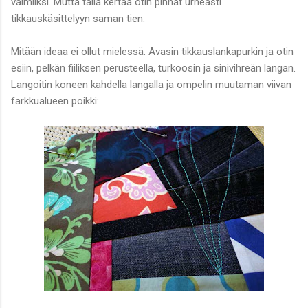
valmiiksi. Mutta tällä kertaa otin pinnat urheasti
tikkauskäsittelyyn saman tien.
Mitään ideaa ei ollut mielessä. Avasin tikkauslankapurkin ja otin
esiin, pelkän fiiliksen perusteella, turkoosin ja sinivihreän langan.
Langoitin koneen kahdella langalla ja ompelin muutaman viivan
farkkualueen poikki: