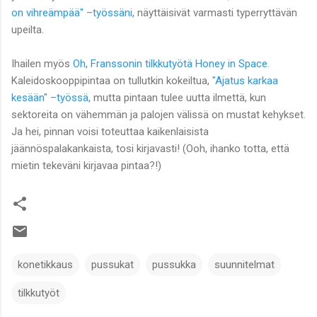
on vihreämpää" –työssäni,
näyttäisivät varmasti typerryttävän
upeilta.
Ihailen myös
Oh, Franssonin tilkkutyötä Honey in Space.
Kaleidoskooppipintaa on tullutkin kokeiltua,
"Ajatus karkaa
kesään" –työssä,
mutta pintaan tulee uutta ilmettä, kun
sektoreita on vähemmän ja palojen välissä on mustat kehykset.
Ja hei, pinnan voisi toteuttaa kaikenlaisista
jäännöspalakankaista, tosi kirjavasti! (Ooh, ihanko totta, että
mietin tekeväni kirjavaa pintaa?!)
konetikkaus
pussukat
pussukka
suunnitelmat
tilkkutyöt