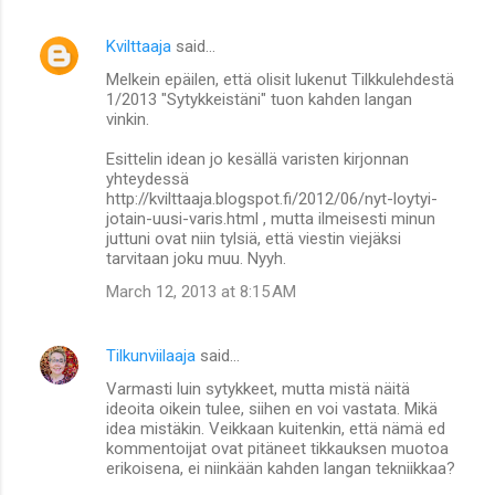
Kvilttaaja
said…
Melkein epäilen, että olisit lukenut Tilkkulehdestä
1/2013 "Sytykkeistäni" tuon kahden langan
vinkin.
Esittelin idean jo kesällä varisten kirjonnan
yhteydessä
http://kvilttaaja.blogspot.fi/2012/06/nyt-loytyi-
jotain-uusi-varis.html , mutta ilmeisesti minun
juttuni ovat niin tylsiä, että viestin viejäksi
tarvitaan joku muu. Nyyh.
March 12, 2013 at 8:15 AM
Tilkunviilaaja
said…
Varmasti luin sytykkeet, mutta mistä näitä
ideoita oikein tulee, siihen en voi vastata. Mikä
idea mistäkin. Veikkaan kuitenkin, että nämä ed
kommentoijat ovat pitäneet tikkauksen muotoa
erikoisena, ei niinkään kahden langan tekniikkaa?