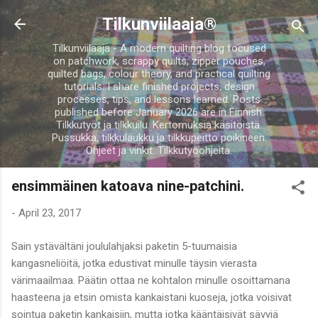
Skip to main content
Tilkunviilaaja®
Tilkunviilaaja - A modern quilting blog focused
on patchwork, scrappy quilts, zipper pouches,
quilted bags, colour theory, and practical quilting
tutorials. I share finished projects, design
processes, tips, and lessons learned. Posts
published before January 2026 are in Finnish.
Tilkkutyöt ja tilkkuilu. Kertomuksia käsitöistä.
Pussukka, tilkkulaukku ja tilkkupeitto poikineen.
Ohjeet ja vinkit. Tilkkutyöohjeita.
ensimmäinen katoava nine-patchini.
-
April 23, 2017
Sain ystävältäni joululahjaksi paketin 5-tuumaisia
kangasneliöitä, jotka edustivat minulle täysin vierasta
värimaailmaa. Päätin ottaa ne kohtalon minulle osoittamana
haasteena ja etsin omista kankaistani kuoseja, jotka voisivat
sointua paketin kankaisiin, mutta jotka kääntäisivät sävyjä