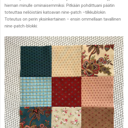
hieman minulle ominaisemmiksi. Pitkään pohdittuani päätin
toteuttaa neliöistäni katoavan nine-patch –tilkkublokin.
Toteutus on perin yksinkertainen – ensin ommellaan tavallinen
nine-patch-blokki: