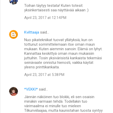
C
Toihan täytyy testata! Kuten totesit:
o
yksinkertaisesti saa näyttävää aikaan :)
m
April 23, 2017 at 12:14 PM
m
e
Kvilttaaja
said…
n
Nuo pikatekniikat tuovat yllätyksiä, kun on
t
tottunut sommittelemaan itse oman maun
mukaan. Kuten aiemmin sanoin: Elämä on lyhyt.
s
Kannattaa keskittyä oman maun mukaisiin
juttuihin. Tosin yksivärisistä kankaista tekemäsi
seinävaate onnistui hienosti, vaikka käytät
yleens printtikankaita.
April 23, 2017 at 5:38 PM
*VEKKI*
said…
Jännän näköinen tuo blokki, eli sen osaisin
minäkin varmaan tehdä. Todellakin tuo
värimaailma ei minulle tuo mieleen
Tilkunviilaajaa, mutta kaunistahan tuosta syntyy