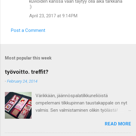
kuvioiden kanssa vaan täytyy olla aika tarkkana
:)
April 23, 2017 at 9:14 PM
Post a Comment
Most popular this week
työvoitto. treffit?
-
February 24, 2014
Värikkään, jäännöspalatilkkuneliöistä
ompelemani tilkkupinnan taustakappale on nyt
valmis. Sen valmistaminen olikin työlästä!
Vaikka löysin isoja, teemaan sopivia
READ MORE
jäännöspalablokkeja, niiden käyttäminen
taustakappaleessa vaati monenlaista pohdintaa